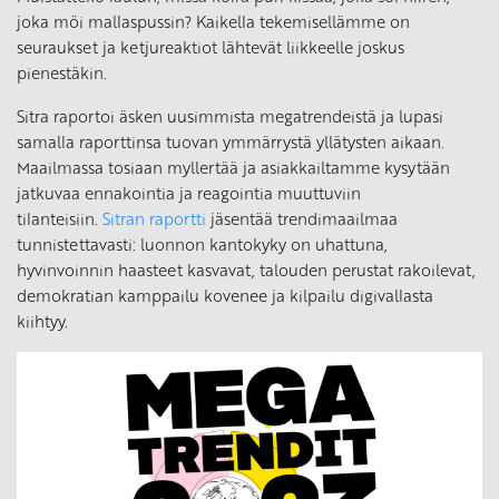
joka möi mallaspussin? Kaikella tekemisellämme on
seuraukset ja ketjureaktiot lähtevät liikkeelle joskus
pienestäkin.
Sitra raportoi äsken uusimmista megatrendeistä ja lupasi
samalla raporttinsa tuovan ymmärrystä yllätysten aikaan.
Maailmassa tosiaan myllertää ja asiakkailtamme kysytään
jatkuvaa ennakointia ja reagointia muuttuviin
tilanteisiin.
Sitran raportti
jäsentää trendimaailmaa
tunnistettavasti: luonnon kantokyky on uhattuna,
hyvinvoinnin haasteet kasvavat, talouden perustat rakoilevat,
demokratian kamppailu kovenee ja kilpailu digivallasta
kiihtyy.