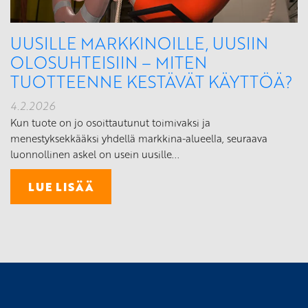
UUSILLE MARKKINOILLE, UUSIIN
OLOSUHTEISIIN – MITEN
TUOTTEENNE KESTÄVÄT KÄYTTÖÄ?
4.2.2026
Kun tuote on jo osoittautunut toimivaksi ja
menestyksekkääksi yhdellä markkina-alueella, seuraava
luonnollinen askel on usein uusille...
LUE LISÄÄ