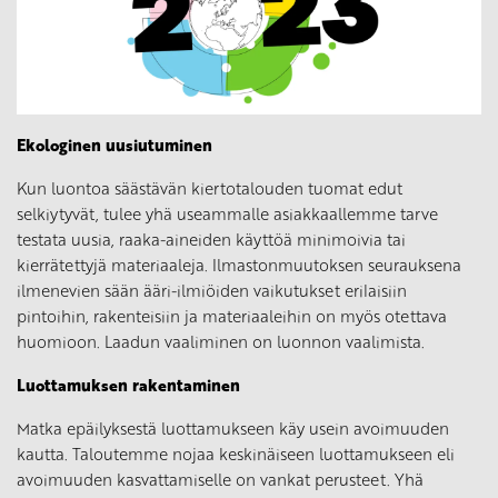
Ekologinen uusiutuminen
Kun luontoa säästävän kiertotalouden tuomat edut
selkiytyvät, tulee yhä useammalle asiakkaallemme tarve
testata uusia, raaka-aineiden käyttöä minimoivia tai
kierrätettyjä materiaaleja. Ilmastonmuutoksen seurauksena
ilmenevien sään ääri-ilmiöiden vaikutukset erilaisiin
pintoihin, rakenteisiin ja materiaaleihin on myös otettava
huomioon. Laadun vaaliminen on luonnon vaalimista.
Luottamuksen rakentaminen
Matka epäilyksestä luottamukseen käy usein avoimuuden
kautta. Taloutemme nojaa keskinäiseen luottamukseen eli
avoimuuden kasvattamiselle on vankat perusteet. Yhä