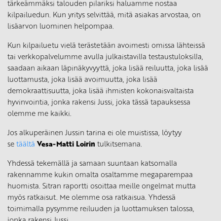
tärkeämmäksi talouden pilariksi haluamme nostaa
kilpailuedun. Kun yritys selvittää, mitä asiakas arvostaa, on
lisäarvon luominen helpompaa.
Kun kilpailuetu vielä terästetään avoimesti omissa lähteissä
tai verkkopalvelumme avulla julkaistavilla testaustuloksilla,
saadaan aikaan läpinäkyvyyttä, joka lisää reiluutta, joka lisää
luottamusta, joka lisää avoimuutta, joka lisää
demokraattisuutta, joka lisää ihmisten kokonaisvaltaista
hyvinvointia, jonka rakensi Jussi, joka tässä tapauksessa
olemme me kaikki.
Jos alkuperäinen Jussin tarina ei ole muistissa, löytyy
se
täältä
Vesa-Matti Loirin
tulkitsemana.
Yhdessä tekemällä ja samaan suuntaan katsomalla
rakennamme kukin omalta osaltamme megaparempaa
huomista. Sitran raportti osoittaa meille ongelmat mutta
myös ratkaisut. Me olemme osa ratkaisua. Yhdessä
toimimalla pysymme reiluuden ja luottamuksen talossa,
jonka rakensi Jussi.