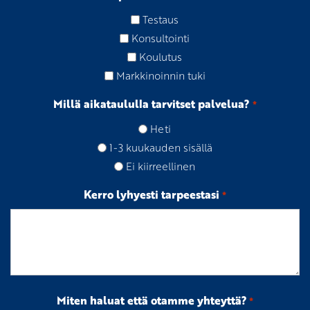
Testaus
Konsultointi
Koulutus
Markkinoinnin tuki
Millä aikataululla tarvitset palvelua?
*
Heti
1-3 kuukauden sisällä
Ei kiirreellinen
Kerro lyhyesti tarpeestasi
*
Miten haluat että otamme yhteyttä?
*