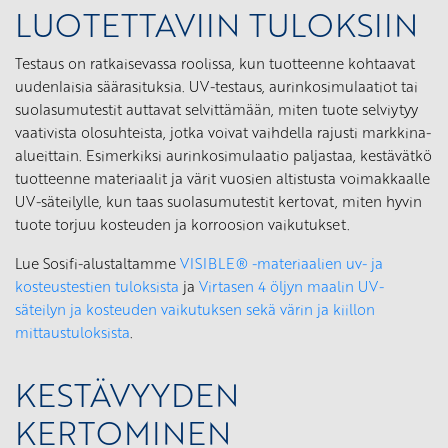
LUOTETTAVIIN TULOKSIIN
Testaus on ratkaisevassa roolissa, kun tuotteenne kohtaavat
uudenlaisia säärasituksia. UV-testaus, aurinkosimulaatiot tai
suolasumutestit auttavat selvittämään, miten tuote selviytyy
vaativista olosuhteista, jotka voivat vaihdella rajusti markkina-
alueittain. Esimerkiksi aurinkosimulaatio paljastaa, kestävätkö
tuotteenne materiaalit ja värit vuosien altistusta voimakkaalle
UV-säteilylle, kun taas suolasumutestit kertovat, miten hyvin
tuote torjuu kosteuden ja korroosion vaikutukset.
Lue Sosifi-alustaltamme
VISIBLE® -materiaalien uv- ja
kosteustestien tuloksista
ja
Virtasen 4 öljyn maalin UV-
säteilyn ja kosteuden vaikutuksen sekä värin ja kiillon
mittaustuloksista
.
KESTÄVYYDEN
KERTOMINEN