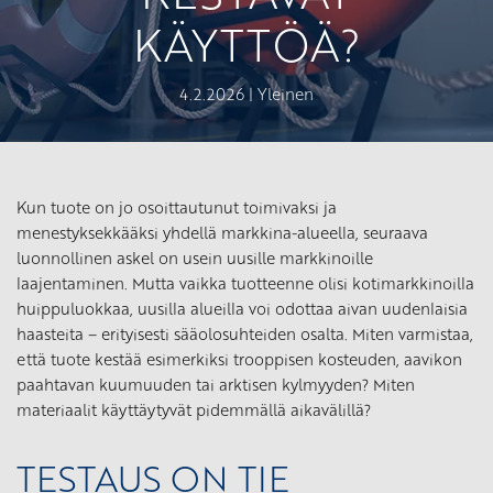
KÄYTTÖÄ?
4.2.2026 |
Yleinen
Kun tuote on jo osoittautunut toimivaksi ja
menestyksekkääksi yhdellä markkina-alueella, seuraava
luonnollinen askel on usein uusille markkinoille
laajentaminen. Mutta vaikka tuotteenne olisi kotimarkkinoilla
huippuluokkaa, uusilla alueilla voi odottaa aivan uudenlaisia
haasteita – erityisesti sääolosuhteiden osalta. Miten varmistaa,
että tuote kestää esimerkiksi trooppisen kosteuden, aavikon
paahtavan kuumuuden tai arktisen kylmyyden? Miten
materiaalit käyttäytyvät pidemmällä aikavälillä?
TESTAUS ON TIE