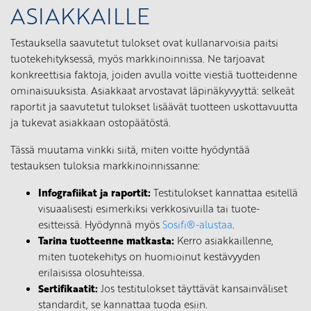
ASIAKKAILLE
Testauksella saavutetut tulokset ovat kullanarvoisia paitsi
tuotekehityksessä, myös markkinoinnissa. Ne tarjoavat
konkreettisia faktoja, joiden avulla voitte viestiä tuotteidenne
ominaisuuksista. Asiakkaat arvostavat läpinäkyvyyttä: selkeät
raportit ja saavutetut tulokset lisäävät tuotteen uskottavuutta
ja tukevat asiakkaan ostopäätöstä.
Tässä muutama vinkki siitä, miten voitte hyödyntää
testauksen tuloksia markkinoinnissanne:
Infografiikat ja raportit:
Testitulokset kannattaa esitellä
visuaalisesti esimerkiksi verkkosivuilla tai tuote-
esitteissä. Hyödynnä myös
Sosifi®-alustaa
.
Tarina tuotteenne matkasta:
Kerro asiakkaillenne,
miten tuotekehitys on huomioinut kestävyyden
erilaisissa olosuhteissa.
Sertifikaatit:
Jos testitulokset täyttävät kansainväliset
standardit, se kannattaa tuoda esiin.