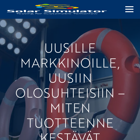
Navi
UUSILLE
MARKKINOILLE,
UUSIIN
OLOSUHTEISIIN –
MITEN
TUOTTEENNE
KESTÄVÄT