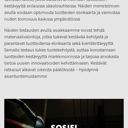
kestävyyttä erilaisissa sääolosuhteissa. Näiden menetelmien
avulla voidaan optimoida tuotteiden elinkaarta ja varmistaa
niiden toimivuus kaikissa ympäristöissä.
Näiden testausten avulla asiakkaamme voivat tehdä
materiaalivalintoja, jotka tukevat kestävää kehitystä ja
parantavat tuotteidensa elinkaarta sekä kierrätettävyyttä.
Samalla testaus tukee tuotekehitystä, auttaa korostamaan
tuotteiden kestävyyttä markkinoinnissa ja tarjoaa arvokasta
tietoa uusien innovaatioiden kehittämiseen. Kestävät
ratkaisut alkavat oikeista päätöksistä – hyödynnä
asiantuntemustamme
SOSIFI