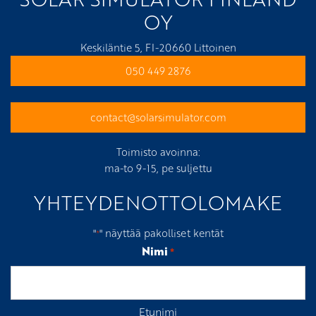
OY
Keskiläntie 5, FI-20660 Littoinen
050 449 2876
contact@solarsimulator.com
Toimisto avoinna:
ma-to 9-15, pe suljettu
YHTEYDENOTTOLOMAKE
"
" näyttää pakolliset kentät
*
Nimi
*
Etunimi