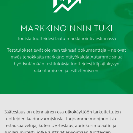
MARKKINOINNIN TUKI
Todista tuotteidesi laatu markkinointiviestinnässä
Testitulokset eivät ole vain teknisiä dokumentteja – ne ovat
myös tehokkaita markkinointityökaluja.Autamme sinua
hyödyntämään testituloksia tuotteidesi kilpailukyvyn
rakentamiseen ja esittelemiseen.
Säätestaus on olennainen osa ulkokäyttöön tarkoitettujen
tuotteiden laadunvarmistusta. Tarjoamme monipuolisia
testauspalveluja, kuten UV-testaus, aurinkosimulaatio ja
suolasumutesti, jotka auttavat arvioimaan tuotteiden