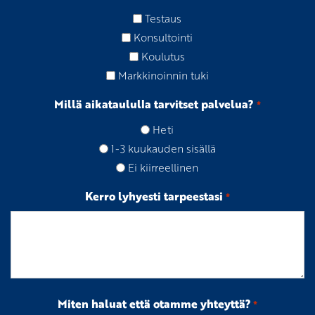
Testaus
Konsultointi
Koulutus
Markkinoinnin tuki
Millä aikataululla tarvitset palvelua?
*
Heti
1-3 kuukauden sisällä
Ei kiirreellinen
Kerro lyhyesti tarpeestasi
*
Miten haluat että otamme yhteyttä?
*