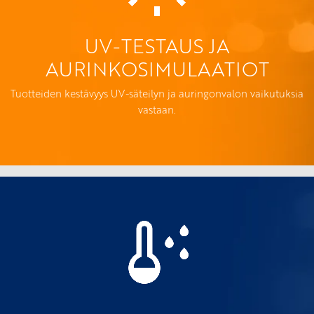
UV-TESTAUS JA
AURINKOSIMULAATIOT
Tuotteiden kestävyys UV-säteilyn ja auringonvalon vaikutuksia
vastaan.