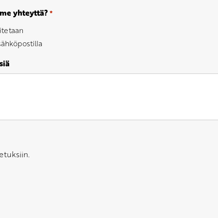
mme yhteyttä?
*
itetaan
ähköpostilla
siä
etuksiin.