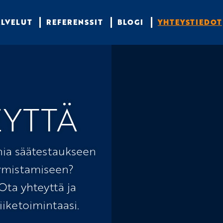
ALVELUT
REFERENSSIT
BLOGI
YHTEYSTIEDOT
EYTTÄ
nia säätestaukseen
armistamiseen?
ta yhteyttä ja
iketoimintaasi.