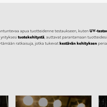
UV-testa
siantuntevaa apua tuotteidenne testaukseen, kuten
tuotekehitystä
yrityksesi
, auttavat parantamaan tuotteides
kestävän kehityksen
tämään ratkaisuja, jotka tukevat
peria