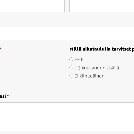
Millä aikataululla tarvitset
*
Heti
1-3 kuukauden sisällä
Ei kiirreellinen
asi
*