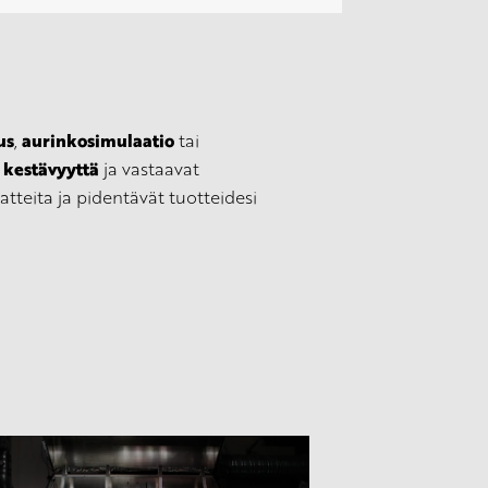
us
aurinkosimulaatio
,
tai
kestävyyttä
i
ja vastaavat
atteita ja pidentävät tuotteidesi