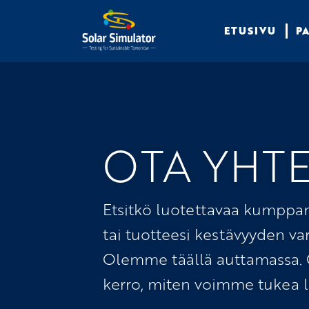
ETUSIVU
P
OTA YHT
Etsitkö luotettavaa kumppa
tai tuotteesi kestävyyden v
Olemme täällä auttamassa. O
kerro, miten voimme tukea li