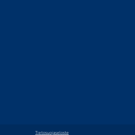
Toimisto avoinna:
ma-to 9-15, pe suljettu
Tietosuojaseloste