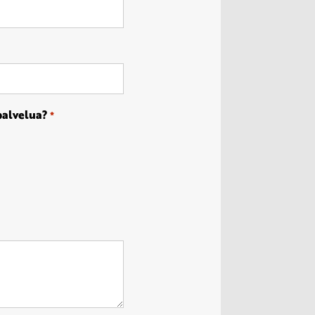
 palvelua?
*