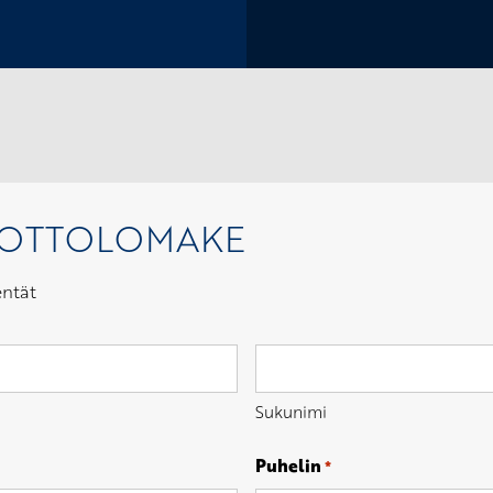
NOTTOLOMAKE
entät
Sukunimi
Puhelin
*