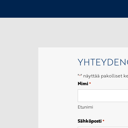
YHTEYDE
"
" näyttää pakolliset k
*
Nimi
*
Etunimi
Sähköposti
*